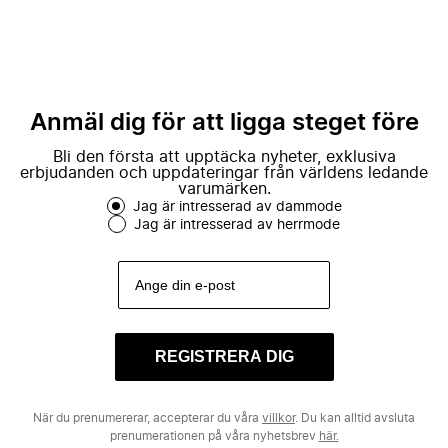
Anmäl dig för att ligga steget före
Bli den första att upptäcka nyheter, exklusiva
erbjudanden och uppdateringar från världens ledande
varumärken.
Jag är intresserad av dammode
Jag är intresserad av herrmode
REGISTRERA DIG
När du prenumererar, accepterar du våra
villkor
. Du kan alltid avsluta
prenumerationen på våra nyhetsbrev
här.