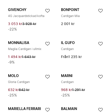
GIVENCHY
BONPOINT
4G Jacquardstickad kofta
Cardigan Mia
3 053 kr
3 928 kr
2 001 kr
-22%
MONNALISA
IL GUFO
Maglia Cardigan i ullmix
Cardigan
1 494 kr
1 643 kr
Från
1 235 kr
-9%
MOLO
MARNI
Gloria Cardigan
Cardigan
632 kr
842 kr
968 kr
1 291 kr
-25%
-25%
MARIELLA FERRARI
BALMAIN