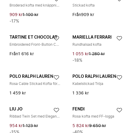
Broderad kofta med knäppning fram
Stickad kofta
909 kr
1 100 kr
Från
909 kr
-17%
TARTINE ET CHOCOLAT
MARIELLA FERRARI
Embroidered Front-Button Cardigan
Rundhalsad kofta
Från
1 616 kr
1 055 kr
1 280 kr
-18%
POLO RALPH LAUREN
POLO RALPH LAUREN
Rosa Cable Stickad Kofta för Barn
Kabelstickad Tröja
1 459 kr
1 336 kr
LIU JO
FENDI
Ribbad Twin Set med Eleganta Detaljer
Rosa kofta med FF-logga
954 kr
1 123 kr
5 824 kr
9 650 kr
-15%
-40%