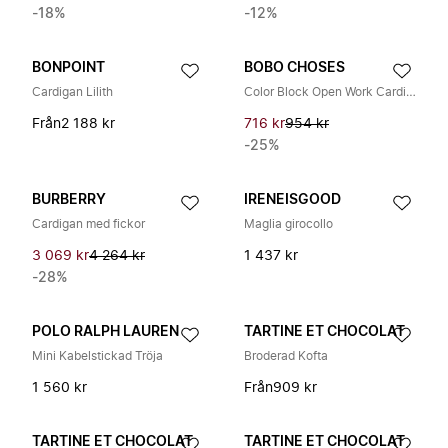
-18%
-12%
BONPOINT
BOBO CHOSES
Cardigan Lilith
Color Block Open Work Cardigan
Från
2 188 kr
716 kr
954 kr
-25%
BURBERRY
IRENEISGOOD
Cardigan med fickor
Maglia girocollo
3 069 kr
4 264 kr
1 437 kr
-28%
POLO RALPH LAUREN
TARTINE ET CHOCOLAT
Mini Kabelstickad Tröja
Broderad Kofta
1 560 kr
Från
909 kr
TARTINE ET CHOCOLAT
TARTINE ET CHOCOLAT