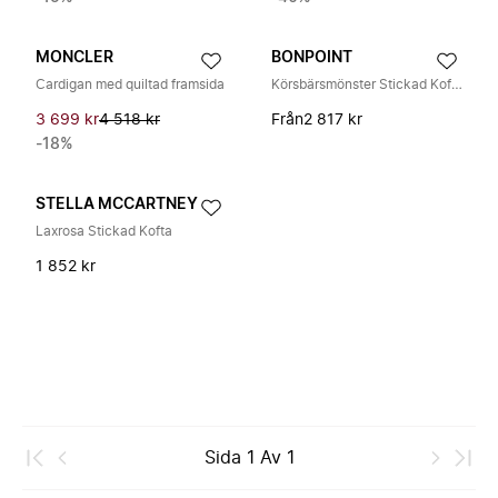
MONCLER
BONPOINT
Cardigan med quiltad framsida
Körsbärsmönster Stickad Kofta Ytterkläder
3 699 kr
4 518 kr
Från
2 817 kr
-18%
STELLA MCCARTNEY
Laxrosa Stickad Kofta
1 852 kr
Sida
1
Av
1