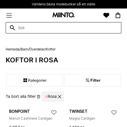
Världens bästa modebutiker på ett ställe
Hemsida
/
Barn
/
Överdelar
/
Koftor
KOFTOR I ROSA
Kategorier
Filter
Ta bort alla filter
Rosa
BONPOINT
TWINSET
Manon Cashmere Cardigan
Maglia Cardigan