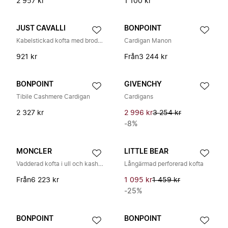
2 957 kr
1 100 kr
JUST CAVALLI
BONPOINT
Kabelstickad kofta med broderad logotyp
Cardigan Manon
921 kr
Från
3 244 kr
BONPOINT
GIVENCHY
Tibile Cashmere Cardigan
Cardigans
2 327 kr
2 996 kr
3 254 kr
-8%
MONCLER
LITTLE BEAR
Vadderad kofta i ull och kashmir med dragkedja
Långärmad perforerad kofta
Från
6 223 kr
1 095 kr
1 459 kr
-25%
BONPOINT
BONPOINT