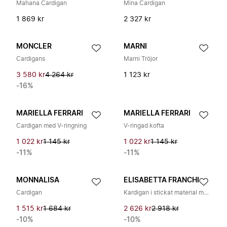
Mahana Cardigan
Mina Cardigan
1 869 kr
2 327 kr
MONCLER
MARNI
Cardigans
Marni Tröjor
3 580 kr
4 264 kr
1 123 kr
-16%
MARIELLA FERRARI
MARIELLA FERRARI
Cardigan med V-ringning
V-ringad kofta
1 022 kr
1 145 kr
1 022 kr
1 145 kr
-11%
-11%
MONNALISA
ELISABETTA FRANCHI
Cardigan
Kardigan i stickat material med volangkant
1 515 kr
1 684 kr
2 626 kr
2 918 kr
-10%
-10%