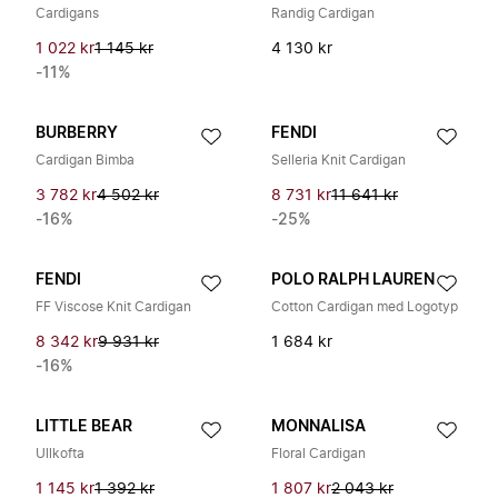
Cardigans
Randig Cardigan
1 022 kr
1 145 kr
4 130 kr
-11%
BURBERRY
FENDI
Cardigan Bimba
Selleria Knit Cardigan
3 782 kr
4 502 kr
8 731 kr
11 641 kr
-16%
-25%
FENDI
POLO RALPH LAUREN
FF Viscose Knit Cardigan
Cotton Cardigan med Logotyp
8 342 kr
9 931 kr
1 684 kr
-16%
LITTLE BEAR
MONNALISA
Ullkofta
Floral Cardigan
1 145 kr
1 392 kr
1 807 kr
2 043 kr