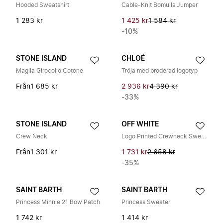
Hooded Sweatshirt
Cable-Knit Bomulls Jumper
1 283 kr
1 425 kr
1 584 kr
-10%
STONE ISLAND
CHLOÉ
Maglia Girocollo Cotone
Tröja med broderad logotyp
Från
1 685 kr
2 936 kr
4 390 kr
-33%
STONE ISLAND
OFF WHITE
Crew Neck
Logo Printed Crewneck Sweatshirt
Från
1 301 kr
1 731 kr
2 658 kr
-35%
SAINT BARTH
SAINT BARTH
Princess Minnie 21 Bow Patch
Princess Sweater
1 742 kr
1 414 kr