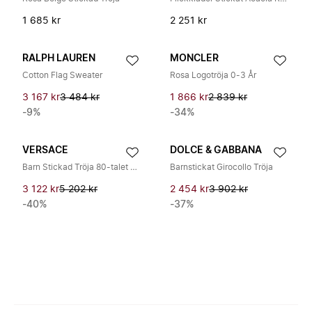
1 685 kr
2 251 kr
RALPH LAUREN
MONCLER
Cotton Flag Sweater
Rosa Logotröja 0-3 År
3 167 kr
3 484 kr
1 866 kr
2 839 kr
-9%
-34%
VERSACE
DOLCE & GABBANA
Barn Stickad Tröja 80-talet Dusty Rose
Barnstickat Girocollo Tröja
3 122 kr
5 202 kr
2 454 kr
3 902 kr
-40%
-37%