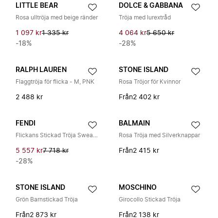
LITTLE BEAR
DOLCE & GABBANA
Rosa ulltröja med beige ränder
Tröja med lurextråd
1 097 kr
1 335 kr
4 064 kr
5 650 kr
-18%
-28%
RALPH LAUREN
STONE ISLAND
Flaggtröja för flicka - M, PNK
Rosa Tröjor för Kvinnor
2 488 kr
Från
2 402 kr
FENDI
BALMAIN
Flickans Stickad Tröja Sweater
Rosa Tröja med Silverknappar
5 557 kr
7 718 kr
Från
2 415 kr
-28%
STONE ISLAND
MOSCHINO
Grön Barnstickad Tröja
Girocollo Stickad Tröja
Från
2 873 kr
Från
2 138 kr