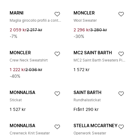
MARNI
MONCLER
Maglia girocollo profili a contrasto
Wool Sweater
2 059 kr
2 217 kr
2 296 kr
3 280 kr
-7%
-30%
MONCLER
MC2 SAINT BARTH
Crew Neck Sweatshirt
MC2 Saint Barth Sweaters Pink
1 222 kr
2 036 kr
1 572 kr
-40%
MONNALISA
SAINT BARTH
Stickat
Rundhalsstickat
1 527 kr
Från
1 290 kr
MONNALISA
STELLA MCCARTNEY
Crewneck Knit Sweater
Openwork Sweater