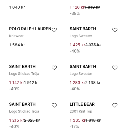
1 640 kr
1 128 kr
1 819 kr
-38%
POLO RALPH LAUREN
SAINT BARTH
Knitwear
Logo Sweater
1 584 kr
1 425 kr
2 375 kr
-40%
SAINT BARTH
SAINT BARTH
Logo Stickad Tröja
Logo Sweater
1 147 kr
1 912 kr
1 283 kr
2 138 kr
-40%
-40%
SAINT BARTH
LITTLE BEAR
Logo Stickad Tröja
2301 Knit Top
1 215 kr
2 025 kr
1 335 kr
1 618 kr
-40%
-17%