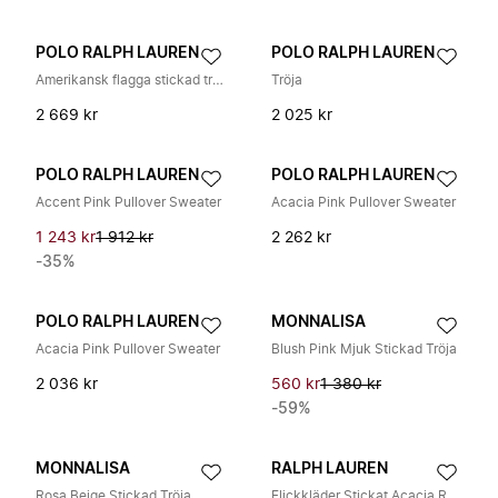
POLO RALPH LAUREN
POLO RALPH LAUREN
Amerikansk flagga stickad tröja
Tröja
2 669 kr
2 025 kr
POLO RALPH LAUREN
POLO RALPH LAUREN
Accent Pink Pullover Sweater
Acacia Pink Pullover Sweater
1 243 kr
1 912 kr
2 262 kr
-35%
POLO RALPH LAUREN
MONNALISA
Acacia Pink Pullover Sweater
Blush Pink Mjuk Stickad Tröja
2 036 kr
560 kr
1 380 kr
-59%
MONNALISA
RALPH LAUREN
Rosa Beige Stickad Tröja
Flickkläder Stickat Acacia Rosa AW24