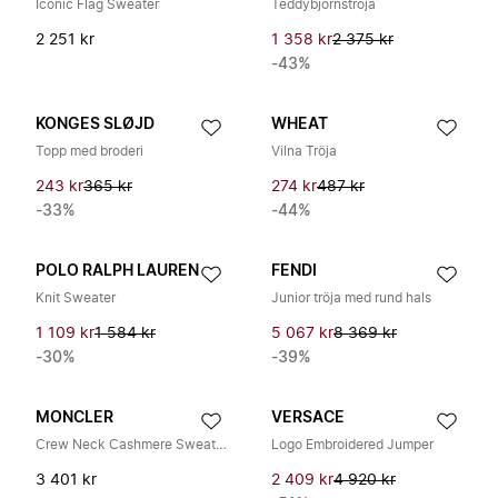
Iconic Flag Sweater
Teddybjörnströja
2 251 kr
1 358 kr
2 375 kr
-43%
KONGES SLØJD
WHEAT
Topp med broderi
Vilna Tröja
243 kr
365 kr
274 kr
487 kr
-33%
-44%
POLO RALPH LAUREN
FENDI
Knit Sweater
Junior tröja med rund hals
1 109 kr
1 584 kr
5 067 kr
8 369 kr
-30%
-39%
MONCLER
VERSACE
Crew Neck Cashmere Sweater
Logo Embroidered Jumper
3 401 kr
2 409 kr
4 920 kr