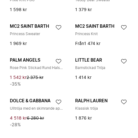
Pixie Knit Polo
Teddy Bear Sweater
1 598 kr
1 379 kr
MC2 SAINT BARTH
MC2 SAINT BARTH
Princess Sweater
Princess Knit
1 969 kr
Från
1 474 kr
PALM ANGELS
LITTLE BEAR
Rose Pink Stickad Rund Hals Tröja
Barnstickad Tröja
1 542 kr
2 375 kr
1 414 kr
-35%
DOLCE & GABBANA
RALPH LAUREN
Ulltröja med en skimrande applikation
Klassisk tröja
4 518 kr
6 280 kr
1 876 kr
-28%