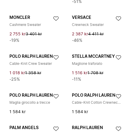
-51%
MONCLER
VERSACE
Cashmere Sweater
Crewneck Sweater
2 755 kr
3 401 kr
2 387 kr
4 411 kr
-19%
-46%
POLO RALPH LAUREN
STELLA MCCARTNEY
Cable-Knit Crew Sweater
Maglione traforato
1 018 kr
1 358 kr
1 516 kr
1 708 kr
-25%
-11%
POLO RALPH LAUREN
POLO RALPH LAUREN
Maglia girocollo a trecce
Cable-Knit Cotton Crewneck Sweater
1 584 kr
1 584 kr
PALM ANGELS
RALPH LAUREN