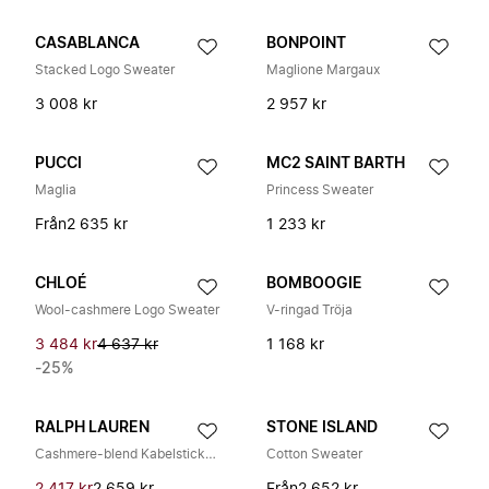
CASABLANCA
BONPOINT
Stacked Logo Sweater
Maglione Margaux
3 008 kr
2 957 kr
PUCCI
MC2 SAINT BARTH
Maglia
Princess Sweater
Från
2 635 kr
1 233 kr
CHLOÉ
BOMBOOGIE
Wool-cashmere Logo Sweater
V-ringad Tröja
3 484 kr
4 637 kr
1 168 kr
-25%
RALPH LAUREN
STONE ISLAND
Cashmere-blend Kabelstickad Tröja
Cotton Sweater