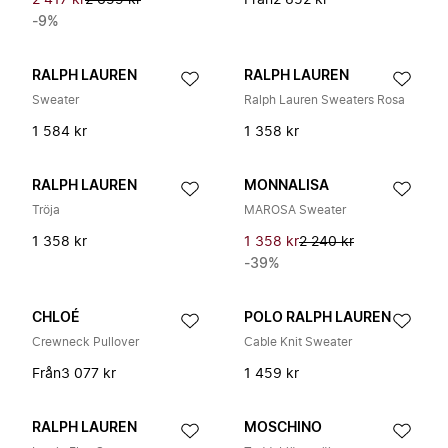
2 417 kr
2 659 kr
Från
2 652 kr
-9%
RALPH LAUREN
RALPH LAUREN
Sweater
Ralph Lauren Sweaters Rosa
1 584 kr
1 358 kr
RALPH LAUREN
MONNALISA
Tröja
MAROSA Sweater
1 358 kr
1 358 kr
2 240 kr
-39%
CHLOÉ
POLO RALPH LAUREN
Crewneck Pullover
Cable Knit Sweater
Från
3 077 kr
1 459 kr
RALPH LAUREN
MOSCHINO