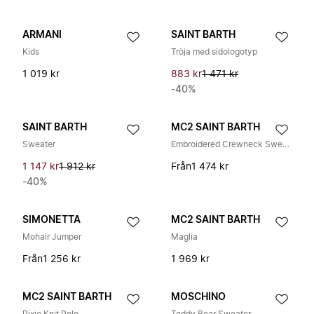
ARMANI
SAINT BARTH
Kids
Tröja med sidologotyp
1 019 kr
883 kr
1 471 kr
-40%
SAINT BARTH
MC2 SAINT BARTH
Sweater
Embroidered Crewneck Sweater
1 147 kr
1 912 kr
Från
1 474 kr
-40%
SIMONETTA
MC2 SAINT BARTH
Mohair Jumper
Maglia
Från
1 256 kr
1 969 kr
MC2 SAINT BARTH
MOSCHINO