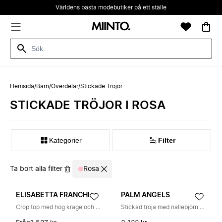
Världens bästa modebutiker på ett ställe
Hemsida
/
Barn
/
Överdelar
/
Stickade Tröjor
STICKADE TRÖJOR I ROSA
Kategorier
Filter
Ta bort alla filter
Rosa
ELISABETTA FRANCHI
PALM ANGELS
Crop top med hög krage och logga
Stickad tröja med nallebjörn och logotyp