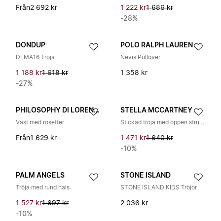
Från
2 692 kr
1 222 kr
1 686 kr
-28%
DONDUP
POLO RALPH LAUREN
DFMA16 Tröja
Nevis Pullover
1 188 kr
1 618 kr
1 358 kr
-27%
PHILOSOPHY DI LORENZO SERAFINI
STELLA MCCARTNEY
Väst med rosetter
Stickad tröja med öppen struktur
Från
1 629 kr
1 471 kr
1 640 kr
-10%
PALM ANGELS
STONE ISLAND
Tröja med rund hals
STONE ISLAND KIDS Tröjor
1 527 kr
1 697 kr
2 036 kr
-10%