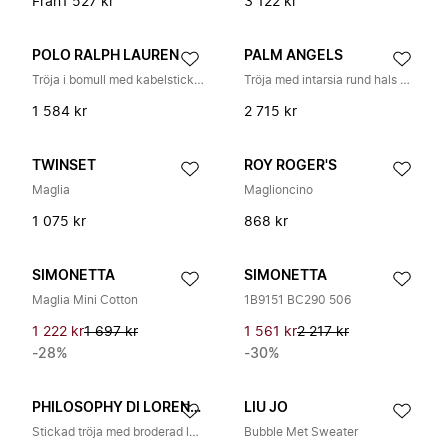
Från
1 527 kr
3 122 kr
POLO RALPH LAUREN
PALM ANGELS
Tröja i bomull med kabelstickning och rund hals
Tröja med intarsia rund hals Ribbad kant
1 584 kr
2 715 kr
TWINSET
ROY ROGER'S
Maglia
Maglioncino
1 075 kr
868 kr
SIMONETTA
SIMONETTA
Maglia Mini Cotton
1B9151 BC290 506
1 222 kr
1 697 kr
1 561 kr
2 217 kr
-28%
-30%
PHILOSOPHY DI LORENZO SERAFINI
LIU JO
Stickad tröja med broderad logga på bröstet och spetsdetaljer
Bubble Met Sweater