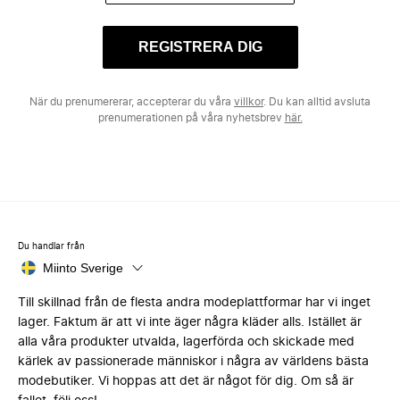
REGISTRERA DIG
När du prenumererar, accepterar du våra
villkor
. Du kan alltid avsluta
prenumerationen på våra nyhetsbrev
här.
Du handlar från
Miinto Sverige
Till skillnad från de flesta andra modeplattformar har vi inget
lager. Faktum är att vi inte äger några kläder alls. Istället är
alla våra produkter utvalda, lagerförda och skickade med
kärlek av passionerade människor i några av världens bästa
modebutiker. Vi hoppas att det är något för dig. Om så är