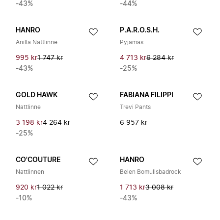
-43%
-44%
HANRO
P.A.R.O.S.H.
Anilla Nattlinne
Pyjamas
995 kr
1 747 kr
4 713 kr
6 284 kr
-43%
-25%
GOLD HAWK
FABIANA FILIPPI
Nattlinne
Trevi Pants
3 198 kr
4 264 kr
6 957 kr
-25%
CO'COUTURE
HANRO
Nattlinnen
Belen Bomullsbadrock
920 kr
1 022 kr
1 713 kr
3 008 kr
-10%
-43%