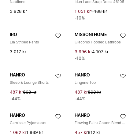
Nattlinne
Idun Lace Strap Dress 46105
3 928 kr
1 051 kr
1 168 kr
-10%
IRO
MISSONI HOME
Lia Striped Pants
Giacomo Hooded Bathrobe
3 017 kr
3 696 kr
4 107 kr
-10%
HANRO
HANRO
Sleep & Lounge Shorts
Lingerie Top
487 kr
863 kr
487 kr
863 kr
-44%
-44%
HANRO
HANRO
Camisole Pyjamasset
Flowing Paint Cotton Blend Shorts
1 062 kr
1 869 kr
457 kr
812 kr