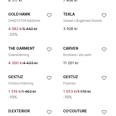
8 517 kr
7 406 kr
GOLD HAWK
TEKLA
GH6213T08 Nattlinne
Sateen Långärmad Skjorta
4 082 kr
5 442 kr
3 928 kr
-25%
THE GARMENT
CARVEN
Sidenklänning
Byxdress i slip satin
4 300 kr
4 433 kr
11 201 kr
GESTUZ
GESTUZ
GZlalou Klänning
Pyjamas
1 316 kr
1 462 kr
1 053 kr
1 170 kr
-10%
-10%
D.EXTERIOR
CO'COUTURE