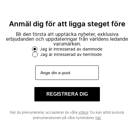
Anmäl dig för att ligga steget före
Bli den första att upptäcka nyheter, exklusiva
erbjudanden och uppdateringar från världens ledande
varumärken.
Jag är intresserad av dammode
Jag är intresserad av herrmode
REGISTRERA DIG
När du prenumererar, accepterar du våra
villkor
. Du kan alltid avsluta
prenumerationen på våra nyhetsbrev
här.