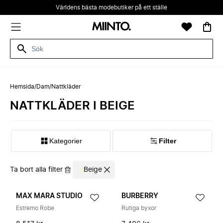
Världens bästa modebutiker på ett ställe
Hemsida
/
Dam
/
Nattkläder
NATTKLÄDER I BEIGE
Kategorier
Filter
Ta bort alla filter
Beige
MAX MARA STUDIO
BURBERRY
Estremo Robe
Rutiga byxor