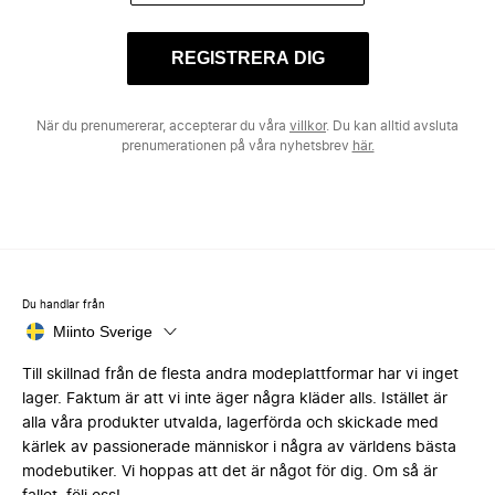
REGISTRERA DIG
När du prenumererar, accepterar du våra
villkor
. Du kan alltid avsluta
prenumerationen på våra nyhetsbrev
här.
Du handlar från
Miinto Sverige
Till skillnad från de flesta andra modeplattformar har vi inget
lager. Faktum är att vi inte äger några kläder alls. Istället är
alla våra produkter utvalda, lagerförda och skickade med
kärlek av passionerade människor i några av världens bästa
modebutiker. Vi hoppas att det är något för dig. Om så är