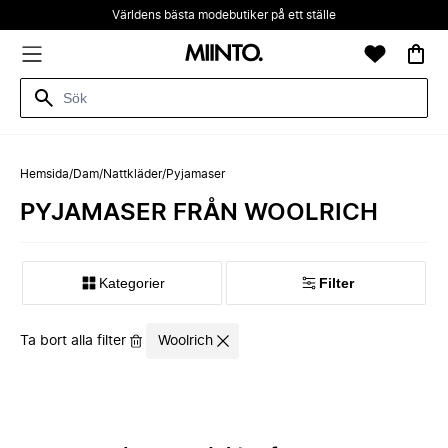
Världens bästa modebutiker på ett ställe
Hemsida
/
Dam
/
Nattkläder
/
Pyjamaser
PYJAMASER FRÅN WOOLRICH
Kategorier
Filter
Ta bort alla filter
Woolrich