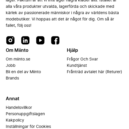
lager. Faktum är att vi inte äger några kläder alls. Istället är
alla våra produkter utvalda, lagerförda och skickade med
kärlek av passionerade människor i några av världens bästa
modebutiker. Vi hoppas att det är något för dig. Om så är
fallet, följ oss!
Om Miinto
Hjälp
Om miinto.se
Frågor Och Svar
Jobb
Kundtjänst
Bli en del av Miinto
Frånträd avtalet här (Returer)
Brands
Annat
Handelsvillkor
Personuppgiftslagen
Kakpolicy
Inställningar för Cookies