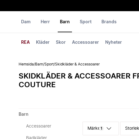
Dam
Herr
Barn
Sport
Brands
REA
Kläder
Skor
Accessoarer
Nyheter
Hemsida
/
Barn
/
Sport
/
Skidkläder & Accessoarer
SKIDKLÄDER & ACCESSOARER F
COUTURE
Barn
Accessoarer
Märke
Storle
1
Badkläder