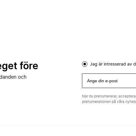
eget före
Jag är intresserad av
judanden och
När du prenumererar, acceptera
prenumerationen på våra nyhe