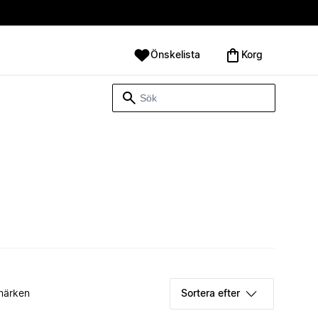
Önskelista
Korg
märken
Sortera efter