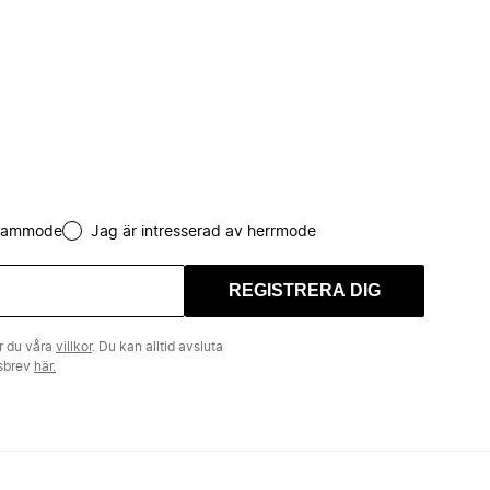
 dammode
Jag är intresserad av herrmode
REGISTRERA DIG
r du våra
villkor
. Du kan alltid avsluta
tsbrev
här.