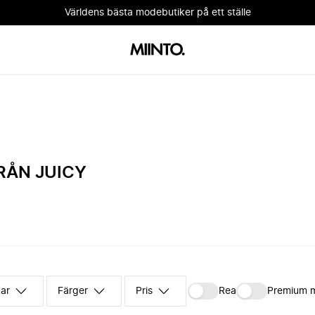
Världens bästa modebutiker på ett ställe
RÅN JUICY
kar
Färger
Pris
Rea
Premium 