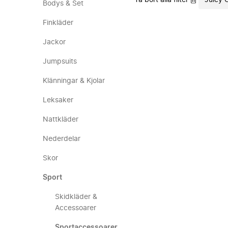
Ta bort alla filter
Juicy 
Bodys & Set
Finkläder
Jackor
Jumpsuits
Klänningar & Kjolar
Leksaker
Nattkläder
Nederdelar
Skor
Sport
Skidkläder &
Accessoarer
Sportaccessoarer