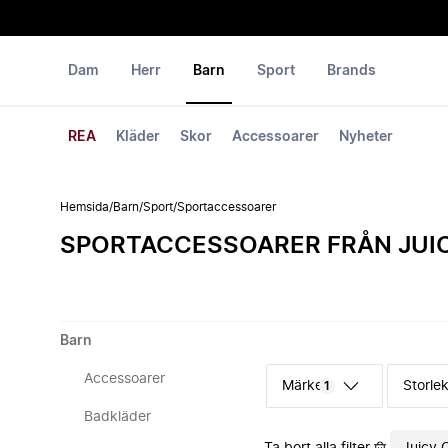
Dam
Herr
Barn
Sport
Brands
REA
Kläder
Skor
Accessoarer
Nyheter
Hemsida
/
Barn
/
Sport
/
Sportaccessoarer
SPORTACCESSOARER FRÅN JUI
Barn
Accessoarer
Märke
Storle
1
Badkläder