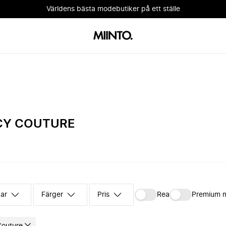
Världens bästa modebutiker på ett ställe
CY COUTURE
kar
Färger
Pris
Rea
Premium 