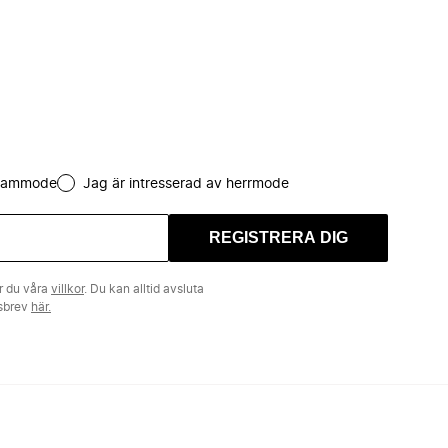
 dammode
Jag är intresserad av herrmode
REGISTRERA DIG
r du våra
villkor
. Du kan alltid avsluta
tsbrev
här.