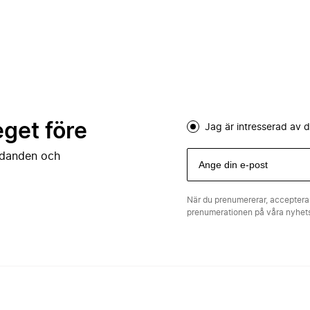
eget före
Jag är intresserad av
judanden och
När du prenumererar, acceptera
prenumerationen på våra nyhe