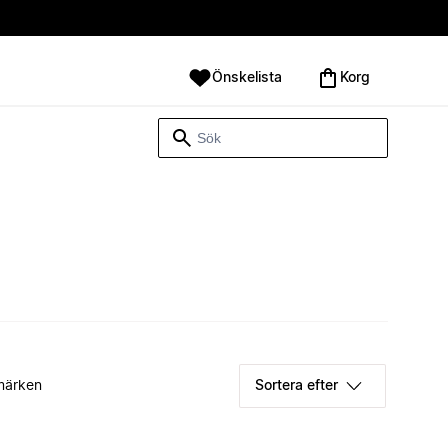
Önskelista
Korg
märken
Sortera efter