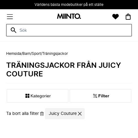
Världens bästa modebutiker på ett ställe
Hemsida
/
Barn
/
Sport
/
Träningsjackor
TRÄNINGSJACKOR FRÅN JUICY
COUTURE
Kategorier
Filter
Ta bort alla filter
Juicy Couture