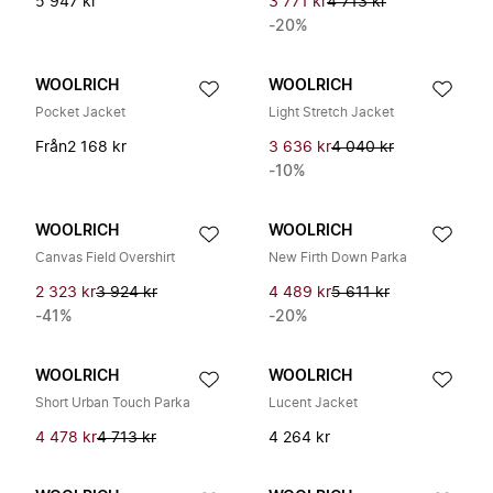
5 947 kr
3 771 kr
4 713 kr
-20%
WOOLRICH
WOOLRICH
Pocket Jacket
Light Stretch Jacket
Från
2 168 kr
3 636 kr
4 040 kr
-10%
WOOLRICH
WOOLRICH
Canvas Field Overshirt
New Firth Down Parka
2 323 kr
3 924 kr
4 489 kr
5 611 kr
-41%
-20%
WOOLRICH
WOOLRICH
Short Urban Touch Parka
Lucent Jacket
4 478 kr
4 713 kr
4 264 kr