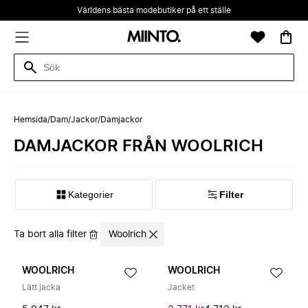
Världens bästa modebutiker på ett ställe
Hemsida
/
Dam
/
Jackor
/
Damjackor
DAMJACKOR FRÅN WOOLRICH
Kategorier
Filter
Ta bort alla filter
Woolrich
WOOLRICH
WOOLRICH
Lätt jacka
Jacket