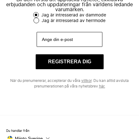
erbjudanden och uppdateringar från världens ledande
varumärken.
Jag är intresserad av dammode
Jag är intresserad av herrmode
REGISTRERA DIG
När du prenumererar, accepterar du våra
villkor
. Du kan alltid avsluta
prenumerationen på våra nyhetsbrev
här.
Du handlar från
Miinto Sverige