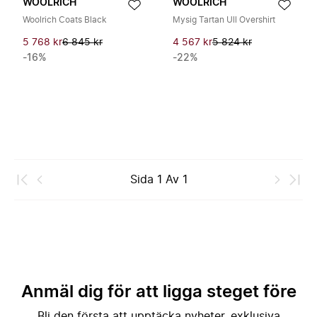
WOOLRICH
WOOLRICH
Woolrich Coats Black
Mysig Tartan Ull Overshirt
5 768 kr
6 845 kr
4 567 kr
5 824 kr
-16%
-22%
Sida
1
Av
1
Anmäl dig för att ligga steget före
Bli den första att upptäcka nyheter, exklusiva