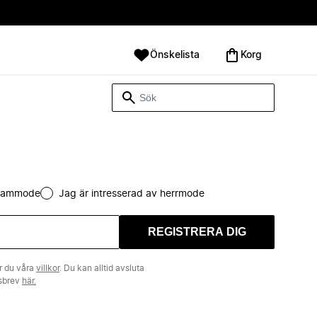
Önskelista
Korg
 dammode
Jag är intresserad av herrmode
REGISTRERA DIG
r du våra
villkor
. Du kan alltid avsluta
tsbrev
här.