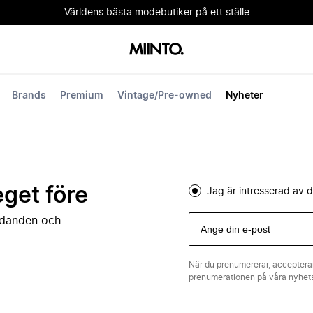
Världens bästa modebutiker på ett ställe
Brands
Premium
Vintage/Pre-owned
Nyheter
eget före
Jag är intresserad av
judanden och
När du prenumererar, acceptera
prenumerationen på våra nyhe