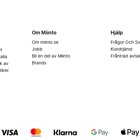
Om Miinto
Hjälp
Om miinto.se
Frågor Och S
Jobb
Kundtjänst
et
Bli en del av Miinto
Frånträd avtal
alla
Brands
k av
iker.